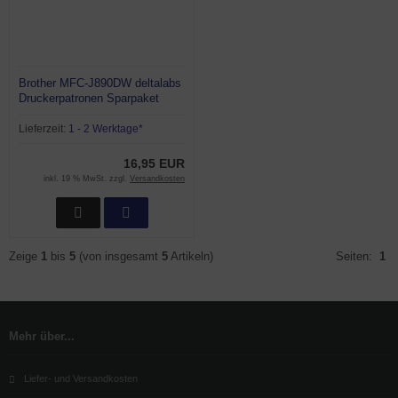
Brother MFC-J890DW deltalabs
Druckerpatronen Sparpaket
Lieferzeit:
1 - 2 Werktage*
16,95 EUR
inkl. 19 % MwSt. zzgl.
Versandkosten
Zeige
1
bis
5
(von insgesamt
5
Artikeln)
Seiten:
1
Mehr über...
Liefer- und Versandkosten