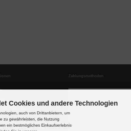
tionen
Zahlungsmethoden
p
eiten
et Cookies und andere Technologien
-Widerrufsformular
ologien, auch von Drittanbietern, um
ufsformular
te zu gewährleisten, die Nutzung
en ein bestmögliches Einkaufserlebnis
gsmöglichkeiten