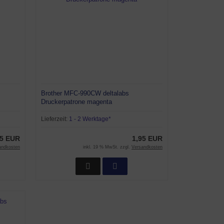
Brother MFC-990CW deltalabs
Druckerpatrone magenta
Lieferzeit:
1 - 2 Werktage*
95 EUR
1,95 EUR
andkosten
inkl. 19 % MwSt. zzgl.
Versandkosten