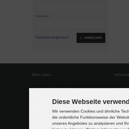
Passwort:
Passwort vergessen?
ANMELDEN
Mehr über...
Informa
Liefer- und Versandkosten
Sitema
Privatsphäre und Datenschutz
Lieferz
Diese Webseite verwend
Unsere AGB
Muster
Wir verwenden Cookies und ähnliche Techn
Impressum
Widerr
die ordentliche Funktionsweise der Websi
unseres Angebotes zu analysieren und Ihn
Widerrufsrecht
Zahlun