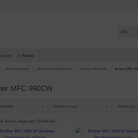
Alle
ressum
Kasse
Druckerpatronen
Brother Druckerpatronen
Brother MFC Serie
Brother MFC 9
ther MFC 990CW
ersteller
Sortieren nach ...
Artikel pro 
bis
5
(von insgesamt
5
Artikeln)