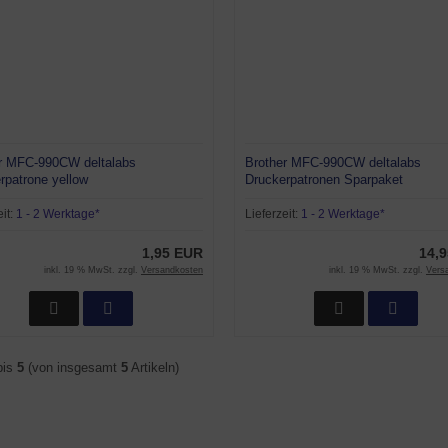
r MFC-990CW deltalabs
Brother MFC-990CW deltalabs
rpatrone yellow
Druckerpatronen Sparpaket
eit:
1 - 2 Werktage*
Lieferzeit:
1 - 2 Werktage*
1,95 EUR
14,
inkl. 19 % MwSt. zzgl.
Versandkosten
inkl. 19 % MwSt. zzgl.
Vers
bis
5
(von insgesamt
5
Artikeln)