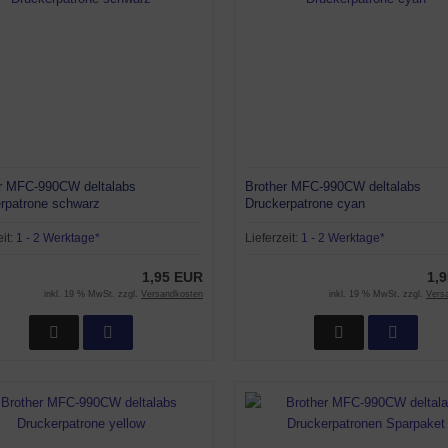
r MFC-990CW deltalabs
Brother MFC-990CW deltalabs
rpatrone schwarz
Druckerpatrone cyan
eit:
1 - 2 Werktage*
Lieferzeit:
1 - 2 Werktage*
1,95 EUR
1,
inkl. 19 % MwSt. zzgl.
Versandkosten
inkl. 19 % MwSt. zzgl.
Vers