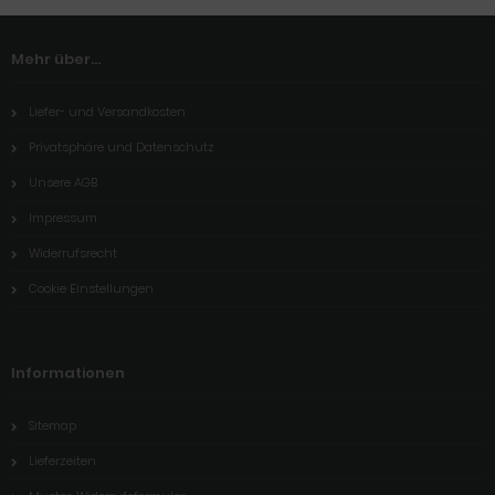
Mehr über...
Liefer- und Versandkosten
Privatsphäre und Datenschutz
Unsere AGB
Impressum
Widerrufsrecht
Cookie Einstellungen
Informationen
Sitemap
Lieferzeiten