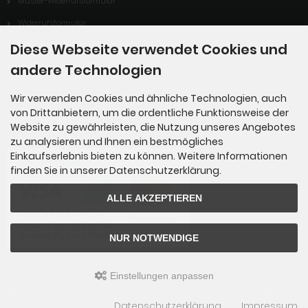
Muster-Widerrufsformular
Widerrufsformular
Zahlungsmöglichkeiten
Diese Webseite verwendet Cookies und
andere Technologien
Über uns
Wir verwenden Cookies und ähnliche Technologien, auch
von Drittanbietern, um die ordentliche Funktionsweise der
Zahlungsmethoden
Website zu gewährleisten, die Nutzung unseres Angebotes
zu analysieren und Ihnen ein bestmögliches
Einkaufserlebnis bieten zu können. Weitere Informationen
finden Sie in unserer Datenschutzerklärung.
ALLE AKZEPTIEREN
NUR NOTWENDIGE
Einstellungen anpassen
Der Tintenshop © 2026 | Template © 2009-2026 by
mod
ified eCommerce Shopsoftware
Datenschutzerklärung
Impressum
mod
ified eCommerce Shopsoftware © 2009-2026