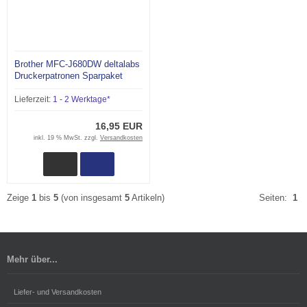
Brother MFC-J680DW deltalabs
Druckerpatronen Sparpaket
Lieferzeit:
1 - 2 Werktage*
16,95 EUR
inkl. 19 % MwSt. zzgl.
Versandkosten
Zeige
1
bis
5
(von insgesamt
5
Artikeln)
Seiten:
1
Mehr über...
Liefer- und Versandkosten