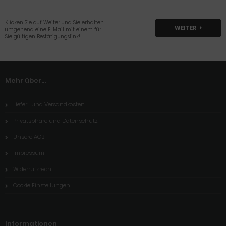
Klicken Sie auf Weiter und Sie erhalten
WEITER
umgehend eine E-Mail mit einem für
Sie gültigen Bestätigungslink!
Mehr über...
Liefer- und Versandkosten
Privatsphäre und Datenschutz
Unsere AGB
Impressum
Widerrufsrecht
Cookie Einstellungen
Informationen