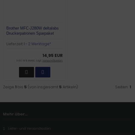
Brother MFC-J280W deltalabs
Druckerpatronen Sparpaket
Lieferzeit:
1 - 2 Werktage*
14,95 EUR
inkl. 19 % MwSt. zzgl.
Versandkosten
Zeige
1
bis
5
(von insgesamt
5
Artikeln)
Seiten:
1
Mehr über...
Liefer- und Versandkosten