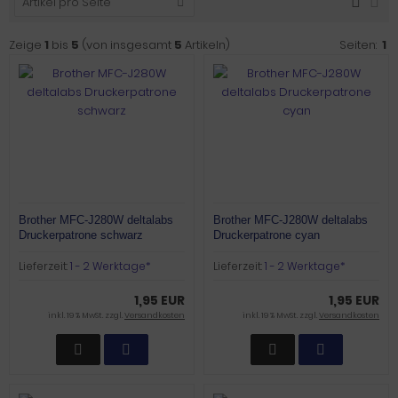
Artikel pro Seite
Zeige
1
bis
5
(von insgesamt
5
Artikeln)
Seiten:
1
Brother MFC-J280W deltalabs
Brother MFC-J280W deltalabs
Druckerpatrone schwarz
Druckerpatrone cyan
Lieferzeit:
1 - 2 Werktage*
Lieferzeit:
1 - 2 Werktage*
1,95 EUR
1,95 EUR
inkl. 19 % MwSt. zzgl.
Versandkosten
inkl. 19 % MwSt. zzgl.
Versandkosten