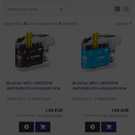
Artikel pro Seite
Zeige
1
bis
5
(von insgesamt
5
Artikeln)
Seiten:
1
Brother MFC-J4625DW
Brother MFC-J4625DW
deltalabs Druckerpatrone
deltalabs Druckerpatrone
schwarz
cyan
Lieferzeit:
1 - 2 Werktage*
Lieferzeit:
1 - 2 Werktage*
1,95 EUR
1,95 EUR
inkl. 19 % MwSt. zzgl.
Versandkosten
inkl. 19 % MwSt. zzgl.
Versandkosten