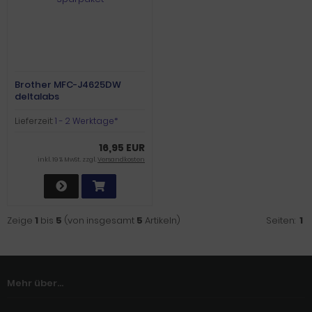
Brother MFC-J4625DW
deltalabs
Druckerpatronen
Sparpaket
Lieferzeit:
1 - 2 Werktage*
16,95 EUR
inkl. 19 % MwSt. zzgl.
Versandkosten
Zeige
1
bis
5
(von insgesamt
5
Artikeln)
Seiten:
1
Mehr über...