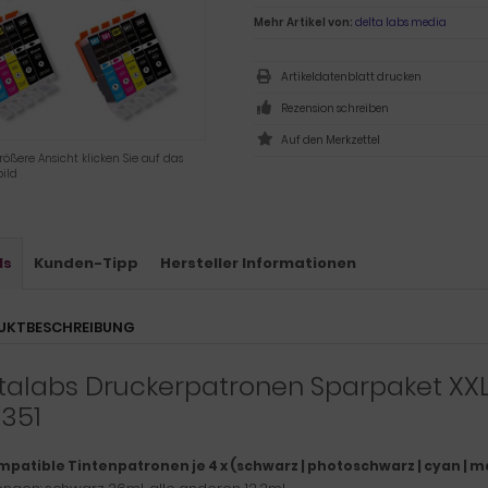
Mehr Artikel von:
delta labs media
Artikeldatenblatt drucken
Rezension schreiben
rößere Ansicht klicken Sie auf das
ild
ls
Kunden-Tipp
Hersteller Informationen
UKTBESCHREIBUNG
talabs Druckerpatronen Sparpaket XXL
351
mpatible Tintenpatronen je 4 x (schwarz | photoschwarz | cyan | m