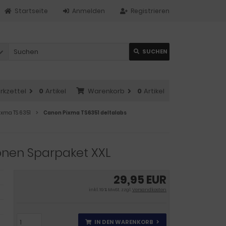
Startseite
Anmelden
Registrieren
SUCHEN
rkzettel
0
Artikel
Warenkorb
0
Artikel
ixma TS 6351
Canon Pixma TS6351 deltalabs
onen Sparpaket XXL
29,95 EUR
inkl. 19 % MwSt. zzgl.
Versandkosten
IN DEN WARENKORB