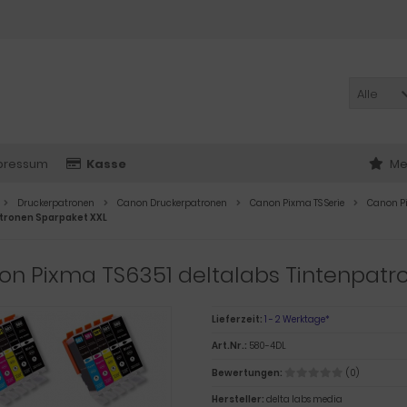
Alle
pressum
Kasse
Me
Druckerpatronen
Canon Druckerpatronen
Canon Pixma TS Serie
Canon P
tronen Sparpaket XXL
n Pixma TS6351 deltalabs Tintenpatr
Lieferzeit:
1 - 2 Werktage*
Art.Nr.:
580-4DL
Bewertungen:
(0)
Hersteller:
delta labs media