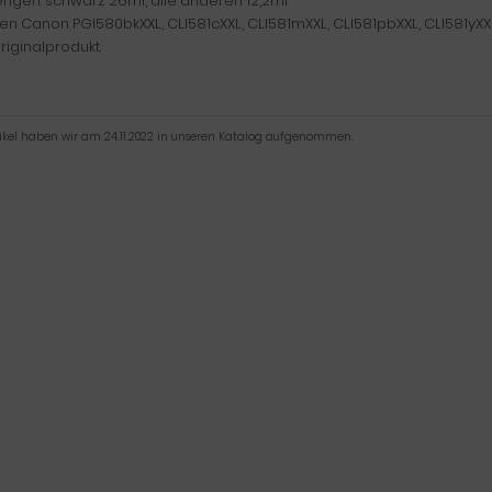
engen: schwarz 26ml, alle anderen 12,2ml
en Canon PGI580bkXXL, CLI581cXXL, CLI581mXXL, CLI581pbXXL, CLI581yXX
riginalprodukt.
tikel haben wir am 24.11.2022 in unseren Katalog aufgenommen.