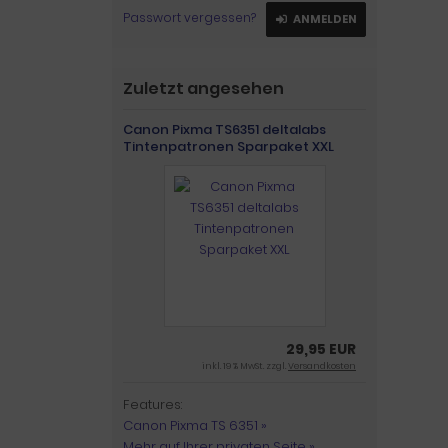
Passwort vergessen?
ANMELDEN
Zuletzt angesehen
Canon Pixma TS6351 deltalabs
Tintenpatronen Sparpaket XXL
29,95 EUR
inkl. 19 % MwSt. zzgl.
Versandkosten
Features:
Canon Pixma TS 6351 »
Mehr auf Ihrer privaten Seite »