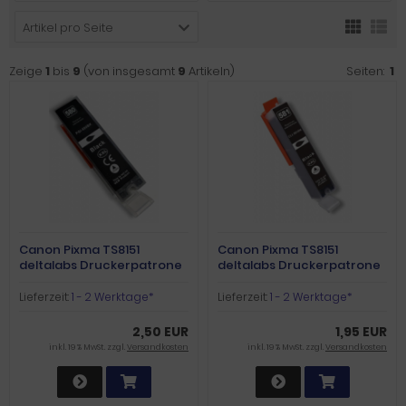
Artikel pro Seite
Zeige
1
bis
9
(von insgesamt
9
Artikeln)
Seiten:
1
Canon Pixma TS8151
Canon Pixma TS8151
deltalabs Druckerpatrone
deltalabs Druckerpatrone
schwarz XXL
photoschwarz XXL
Lieferzeit:
1 - 2 Werktage*
Lieferzeit:
1 - 2 Werktage*
2,50 EUR
1,95 EUR
inkl. 19 % MwSt. zzgl.
Versandkosten
inkl. 19 % MwSt. zzgl.
Versandkosten