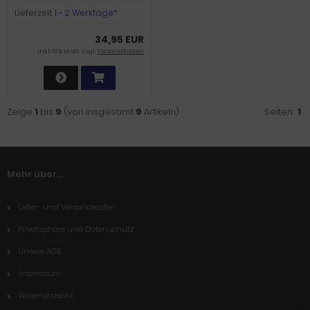
Lieferzeit:
1 - 2 Werktage*
34,95 EUR
inkl. 19 % MwSt. zzgl.
Versandkosten
Zeige
1
bis
9
(von insgesamt
9
Artikeln)
Seiten:
1
Mehr über...
Liefer- und Versandkosten
Privatsphäre und Datenschutz
Unsere AGB
Impressum
Widerrufsrecht