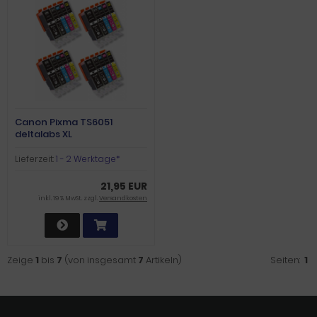
Canon Pixma TS6051
deltalabs XL
Tintenpatronen Sparpaket
Lieferzeit:
1 - 2 Werktage*
21,95 EUR
inkl. 19 % MwSt. zzgl.
Versandkosten
Zeige
1
bis
7
(von insgesamt
7
Artikeln)
Seiten:
1