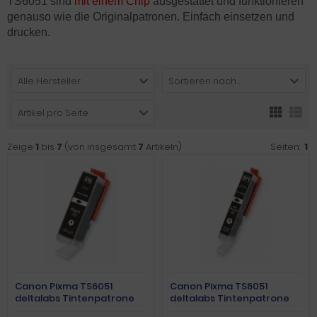
TS6051 sind
mit einem Chip
ausgestattet und funktionieren
genauso wie die Originalpatronen. Einfach einsetzen und
drucken.
Alle Hersteller
Sortieren nach ...
Artikel pro Seite
Zeige
1
bis
7
(von insgesamt
7
Artikeln)
Seiten:
1
Canon Pixma TS6051
Canon Pixma TS6051
deltalabs Tintenpatrone
deltalabs Tintenpatrone
schwarz XL
photoblack XL