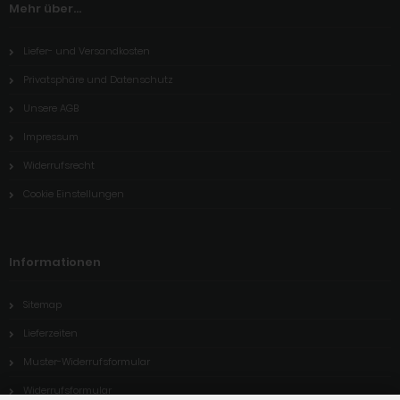
Mehr über...
Liefer- und Versandkosten
Privatsphäre und Datenschutz
Unsere AGB
Impressum
Widerrufsrecht
Cookie Einstellungen
Informationen
Sitemap
Lieferzeiten
Muster-Widerrufsformular
Widerrufsformular