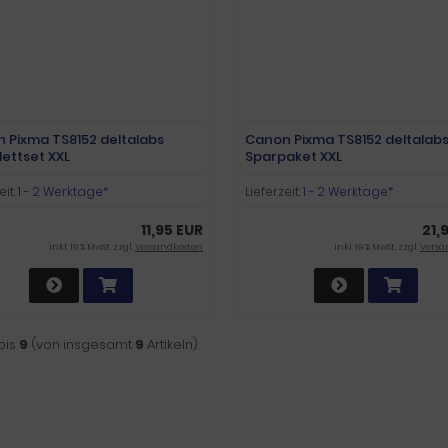
 Pixma TS8152 deltalabs
Canon Pixma TS8152 deltalab
ettset XXL
Sparpaket XXL
eit:
1 - 2 Werktage*
Lieferzeit:
1 - 2 Werktage*
11,95 EUR
21,
inkl. 19 % MwSt. zzgl.
Versandkosten
inkl. 19 % MwSt. zzgl.
Versa
bis
9
(von insgesamt
9
Artikeln)