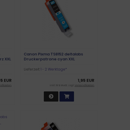
s
Canon Pixma TS8152 deltalabs
z XXL
Druckerpatrone cyan XXL
Lieferzeit:
1 - 2 Werktage*
95 EUR
1,95 EUR
ndkosten
inkl. 19 % MwSt. zzgl.
Versandkosten