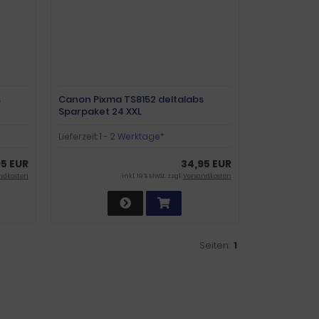
s
Canon Pixma TS8152 deltalabs
Sparpaket 24 XXL
Lieferzeit:
1 - 2 Werktage*
95 EUR
34,95 EUR
ndkosten
inkl. 19 % MwSt. zzgl.
Versandkosten
Seiten:
1