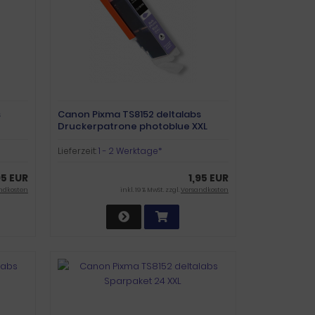
s
Canon Pixma TS8152 deltalabs
Druckerpatrone photoblue XXL
Lieferzeit:
1 - 2 Werktage*
95 EUR
1,95 EUR
ndkosten
inkl. 19 % MwSt. zzgl.
Versandkosten