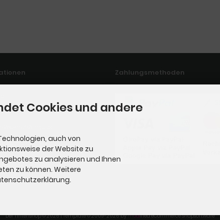
ationen
Zahlungsmethoden
ap
ndet Cookies und andere
zeiten
r-Widerrufsformular
Technologien, auch von
ufsformular
nktionsweise der Website zu
Angebotes zu analysieren und Ihnen
ngsmöglichkeiten
eten zu können. Weitere
uns
Datenschutzerklärung.
Der Tintenshop © 2026 | Template © 2009-2026 by
mod
ified eCommerce Shopsoftware