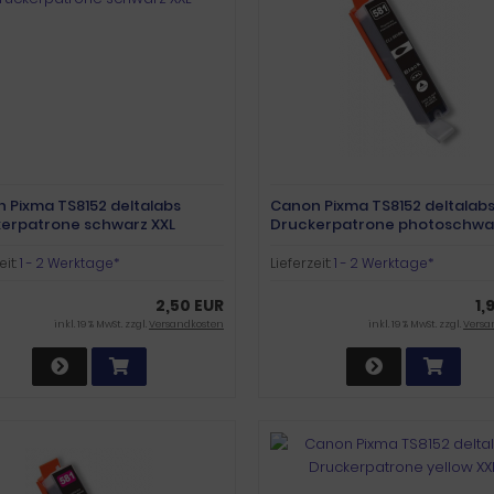
 Pixma TS8152 deltalabs
Canon Pixma TS8152 deltalab
erpatrone schwarz XXL
Druckerpatrone photoschwar
eit:
1 - 2 Werktage*
Lieferzeit:
1 - 2 Werktage*
2,50 EUR
1,
inkl. 19 % MwSt. zzgl.
Versandkosten
inkl. 19 % MwSt. zzgl.
Versa