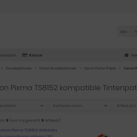
Alle
pressum
Kasse
Me
Druckerpatronen
Canon Druckerpatronen
Canon Pixma TS Serie
Canon P
on Pixma TS8152 kompatible Tintenpa
ersteller
Sortieren nach ...
Artikel pro
bis
9
(von insgesamt
9
Artikeln)