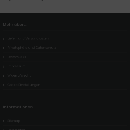
Mehr über...
Liefer- und Versandkosten
Privatsphäre und Datenschutz
Unsere AGB
Impressum
Widerrufsrecht
Cookie Einstellungen
Informationen
Sitemap
Lieferzeiten