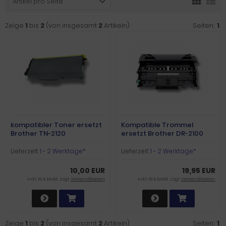
Artikel pro Seite
Zeige
1
bis
2
(von insgesamt
2
Artikeln)
Seiten:
1
kompatibler Toner ersetzt
Kompatible Trommel
Brother TN-2120
ersetzt Brother DR-2100
Lieferzeit:
1 - 2 Werktage*
Lieferzeit:
1 - 2 Werktage*
10,00 EUR
19,95 EUR
inkl. 19 % MwSt. zzgl.
Versandkosten
inkl. 19 % MwSt. zzgl.
Versandkosten
Zeige
1
bis
2
(von insgesamt
2
Artikeln)
Seiten:
1