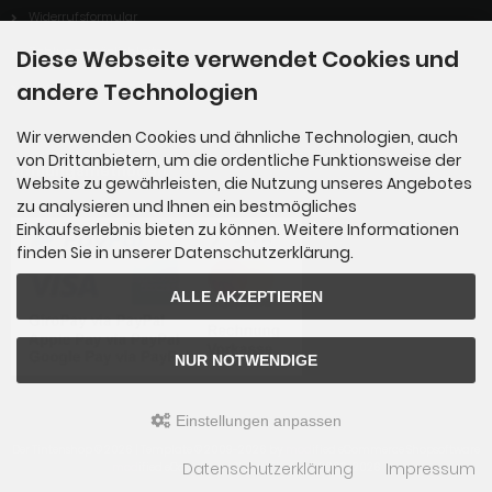
Widerrufsformular
Zahlungsmöglichkeiten
Diese Webseite verwendet Cookies und
andere Technologien
Über uns
Wir verwenden Cookies und ähnliche Technologien, auch
von Drittanbietern, um die ordentliche Funktionsweise der
Zahlungsmethoden
Website zu gewährleisten, die Nutzung unseres Angebotes
zu analysieren und Ihnen ein bestmögliches
Einkaufserlebnis bieten zu können. Weitere Informationen
finden Sie in unserer Datenschutzerklärung.
ALLE AKZEPTIEREN
NUR NOTWENDIGE
Einstellungen anpassen
Der Tintenshop © 2026 | Template © 2009-2026 by
mod
ified eCommerce Shopsoftware
Datenschutzerklärung
Impressum
mod
ified eCommerce Shopsoftware © 2009-2026