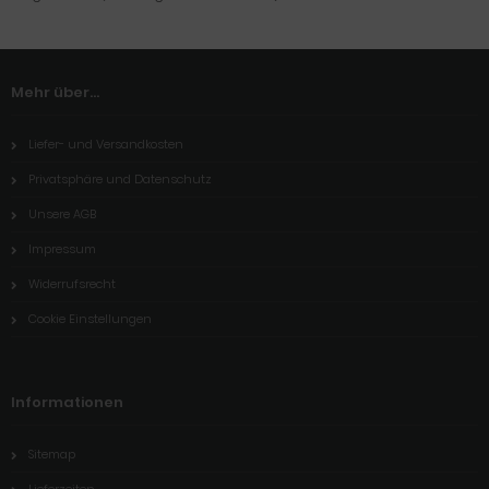
Mehr über...
Liefer- und Versandkosten
Privatsphäre und Datenschutz
Unsere AGB
Impressum
Widerrufsrecht
Cookie Einstellungen
Informationen
Sitemap
Lieferzeiten