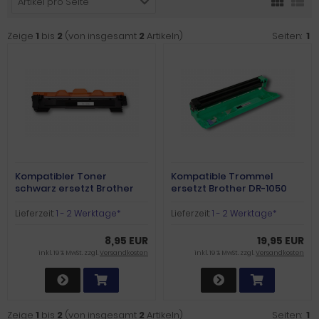
Artikel pro Seite
Zeige
1
bis
2
(von insgesamt
2
Artikeln)
Seiten:
1
Kompatibler Toner
Kompatible Trommel
schwarz ersetzt Brother
ersetzt Brother DR-1050
TN-1050
Lieferzeit:
1 - 2 Werktage*
Lieferzeit:
1 - 2 Werktage*
8,95 EUR
19,95 EUR
inkl. 19 % MwSt. zzgl.
Versandkosten
inkl. 19 % MwSt. zzgl.
Versandkosten
Zeige
1
bis
2
(von insgesamt
2
Artikeln)
Seiten:
1