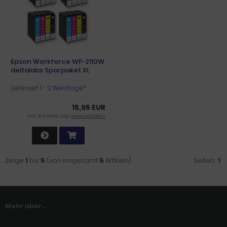
Epson Workforce WF-2110W
deltalabs Sparpaket XL
Lieferzeit:
1 - 2 Werktage*
15,95 EUR
inkl. 19 % MwSt. zzgl.
Versandkosten
Zeige
1
bis
5
(von insgesamt
5
Artikeln)
Seiten:
1
Mehr über...