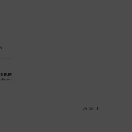
TW
95 EUR
ndkosten
Seiten:
1