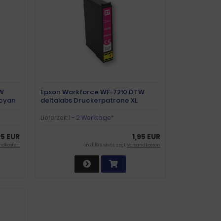
TW
Epson Workforce WF-7210 DTW
 cyan
deltalabs Druckerpatrone XL
magenta
Lieferzeit:
1 - 2 Werktage*
95 EUR
1,95 EUR
ndkosten
inkl. 19 % MwSt. zzgl.
Versandkosten