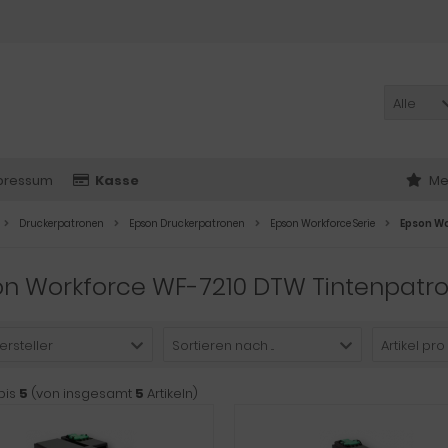
Alle
pressum
Kasse
Me
Druckerpatronen
Epson Druckerpatronen
Epson Workforce Serie
Epson W
on Workforce WF-7210 DTW Tintenpatr
ersteller
Sortieren nach ...
Artikel pro
bis
5
(von insgesamt
5
Artikeln)