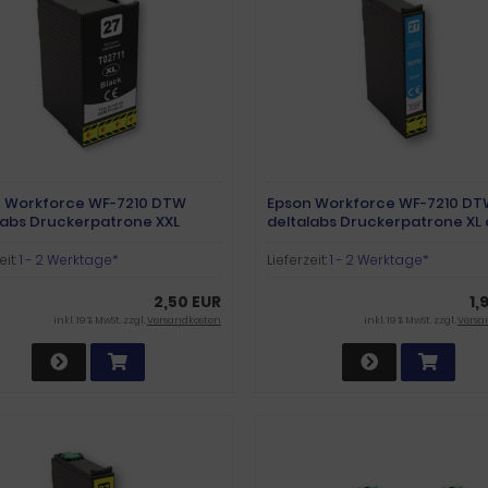
 Workforce WF-7210 DTW
Epson Workforce WF-7210 D
labs Druckerpatrone XXL
deltalabs Druckerpatrone XL
arz
eit:
1 - 2 Werktage*
Lieferzeit:
1 - 2 Werktage*
2,50 EUR
1,
inkl. 19 % MwSt. zzgl.
Versandkosten
inkl. 19 % MwSt. zzgl.
Versa