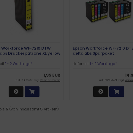
 Workforce WF-7210 DTW
Epson Workforce WF-7210 D
labs Druckerpatrone XL yellow
deltalabs Sparpaket
eit:
1 - 2 Werktage*
Lieferzeit:
1 - 2 Werktage*
1,95 EUR
14,
inkl. 19 % MwSt. zzgl.
Versandkosten
inkl. 19 % MwSt. zzgl.
Versa
bis
5
(von insgesamt
5
Artikeln)