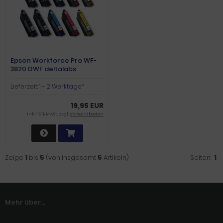
Epson Workforce Pro WF-
3820 DWF deltalabs
Sparpaket
Lieferzeit:
1 - 2 Werktage*
19,95 EUR
inkl. 19 % MwSt. zzgl.
Versandkosten
Zeige
1
bis
5
(von insgesamt
5
Artikeln)
Seiten:
1
Mehr über...