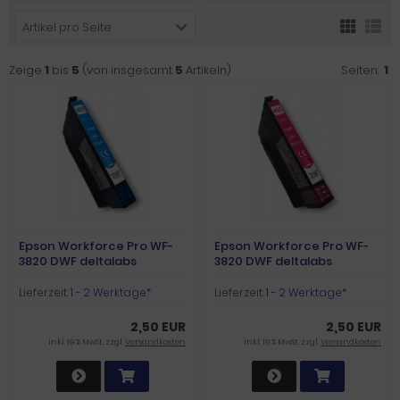
Artikel pro Seite
Zeige
1
bis
5
(von insgesamt
5
Artikeln)
Seiten:
1
Epson Workforce Pro WF-
Epson Workforce Pro WF-
3820 DWF deltalabs
3820 DWF deltalabs
Druckerpatrone cyan
Druckerpatrone magenta
Lieferzeit:
1 - 2 Werktage*
Lieferzeit:
1 - 2 Werktage*
2,50 EUR
2,50 EUR
inkl. 19 % MwSt. zzgl.
Versandkosten
inkl. 19 % MwSt. zzgl.
Versandkosten