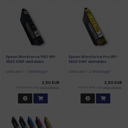
Epson Workforce PRO WF-
Epson Workforce Pro WF-
3820 DWF deltalabs
3820 DWF deltalabs
Druckerpatrone schwarz
Druckerpatrone yellow
XL
Lieferzeit:
1 - 2 Werktage*
Lieferzeit:
1 - 2 Werktage*
2,50 EUR
2,50 EUR
inkl. 19 % MwSt. zzgl.
Versandkosten
inkl. 19 % MwSt. zzgl.
Versandkosten