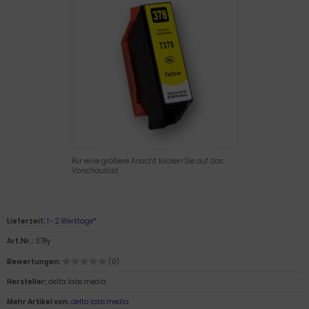
Für eine größere Ansicht klicken Sie auf das
Vorschaubild
Lieferzeit:
1 - 2 Werktage*
Art.Nr.:
378y
Bewertungen:
(0)
Hersteller:
delta labs media
Mehr Artikel von:
delta labs media