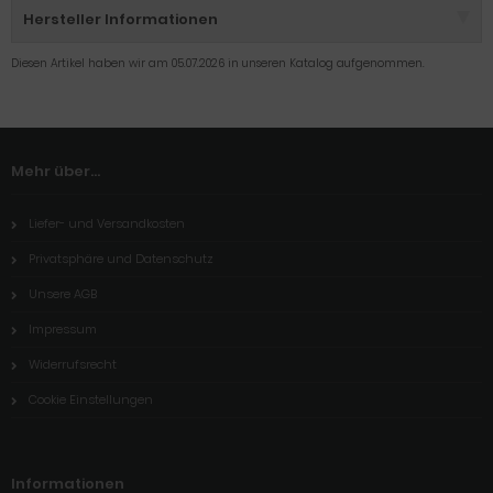
Hersteller Informationen
Diesen Artikel haben wir am 05.07.2026 in unseren Katalog aufgenommen.
Mehr über...
Liefer- und Versandkosten
Privatsphäre und Datenschutz
Unsere AGB
Impressum
Widerrufsrecht
Cookie Einstellungen
Informationen