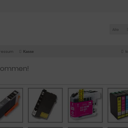
Alle
ressum
M
Kasse
lkommen!