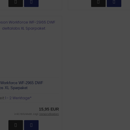
 Workforce WF-2965 DWF
abs XL Sparpaket
eit:
1 - 2 Werktage*
15,95 EUR
inkl. 19 % MwSt. zzgl.
Versandkosten