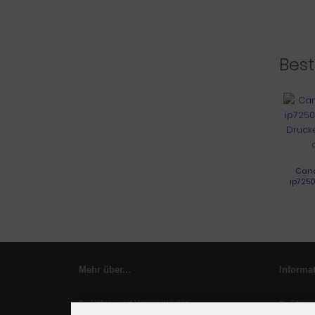
Best
Cano
ip7250
Druck
Mehr über...
Informa
Liefer- und Versandkosten
Sitem