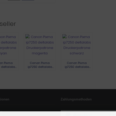
seller
n Pixma
Canon Pixma
Canon Pixma
 deltalabs
ip7250 deltalabs
ip7250 deltalabs
erpatrone
Druckerpatrone
Druckerpatrone
cyan
magenta
schwarz
tionen
Zahlungsmethoden
ap