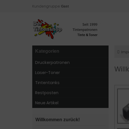
Kundengruppe:
Gast
Kategorien
Imp
Druckerpatronen
Wil
Laser-Toner
Tintentanks
Restposten
Neue Artikel
Willkommen zurück!