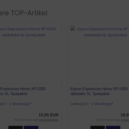
re TOP-Artikel
 Expression Home XP-5200
Epson Expression Home XP-5205
abs XL Sparpaket
deltalabs XL Sparpaket
eit:
1 - 2 Werktage*
Lieferzeit:
1 - 2 Werktage*
15,95 EUR
15,
inkl. 19 % MwSt. zzgl.
Versandkosten
inkl. 19 % MwSt. zzgl.
Versa