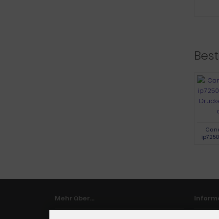
Best
Cano
ip7250
Druck
Mehr über...
Inform