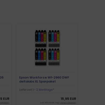
05
Epson Workforce WF-2960 DWF
deltalabs XL Sparpaket
Lieferzeit:
1 - 2 Werktage*
95 EUR
15,95 EUR
ndkosten
inkl. 19 % MwSt. zzgl.
Versandkosten