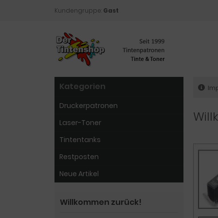
Kundengruppe:
Gast
Kategorien
Im
Druckerpatronen
Wil
Laser-Toner
Tintentanks
Restposten
Neue Artikel
Willkommen zurück!