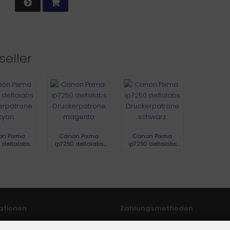
seller
n Pixma
Canon Pixma
Canon Pixma
 deltalabs
ip7250 deltalabs
ip7250 deltalabs
erpatrone
Druckerpatrone
Druckerpatrone
cyan
magenta
schwarz
ationen
Zahlungsmethoden