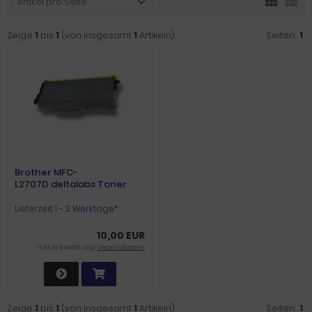
Artikel pro Seite
Zeige
1
bis
1
(von insgesamt
1
Artikeln)
Seiten:
1
Brother MFC-
L2707D deltalabs Toner
schwarz
Lieferzeit:
1 - 2 Werktage*
10,00 EUR
inkl. 19 % MwSt. zzgl.
Versandkosten
Zeige
1
bis
1
(von insgesamt
1
Artikeln)
Seiten:
1