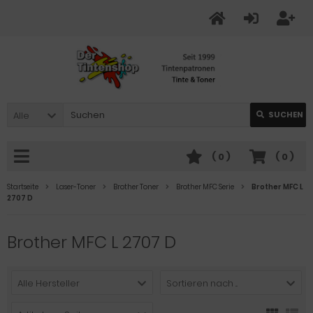
Alle
SUCHEN
(
0
)
(
0
)
Startseite
Laser-Toner
Brother Toner
Brother MFC Serie
Brother MFC L
2707 D
Brother MFC L 2707 D
Alle Hersteller
Sortieren nach ...