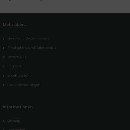
Mehr über...
Liefer- und Versandkosten
Privatsphäre und Datenschutz
Unsere AGB
Impressum
Widerrufsrecht
Cookie Einstellungen
Informationen
Sitemap
Lieferzeiten